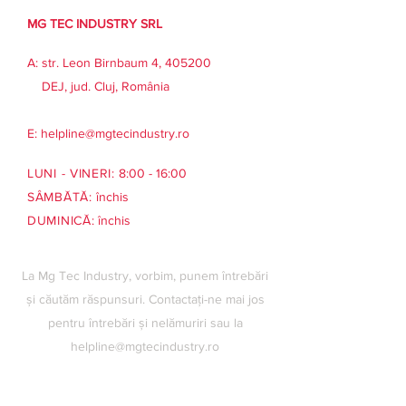
MG TEC INDUSTRY SRL
A: str. Leon Birnbaum 4, 405200
DEJ, jud. Cluj, România
E:
helpline@mgtecindustry.ro
LUNI - VINERI:
8:00 - 16:00
SÂMBĂTĂ:
închis
DUMINICĂ:
închis
La Mg Tec Industry, vorbim, punem întrebări
și căutăm răspunsuri. Contactați-ne mai jos
pentru întrebări și nelămuriri sau la
helpline@mgtecindustry.ro