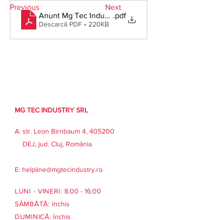
Previous
Next
Anunt Mg Tec Industry
.pdf
Descarcă PDF • 220KB
MG TEC INDUSTRY SRL
A: str. Leon Birnbaum 4, 405200
DEJ, jud. Cluj, România
E:
helpline@mgtecindustry.ro
LUNI - VINERI:
8:00 - 16:00
SÂMBĂTĂ:
închis
DUMINICĂ:
închis